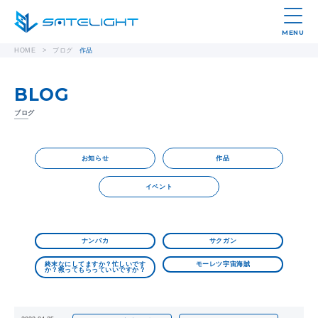
MENU
HOME
>
ブログ
作品
BLOG
ブログ
お知らせ
作品
イベント
ナンバカ
サクガン
終末なにしてますか？忙しいです
モーレツ宇宙海賊
か？救ってもらっていいですか？