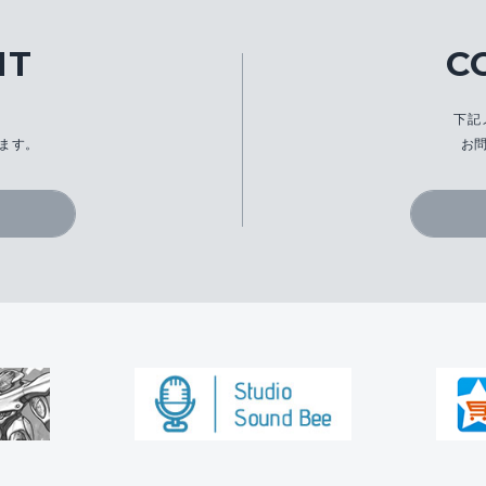
IT
C
、
下記
ます。
お