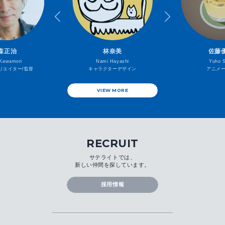
森正治
林奈美
佐藤
 Kawamori
Nami Hayashi
Yuho S
リエイター/監督
キャラクターデザイン
アニメ
VIEW MORE
RECRUIT
サテライトでは、
新しい仲間を探しています。
採用情報