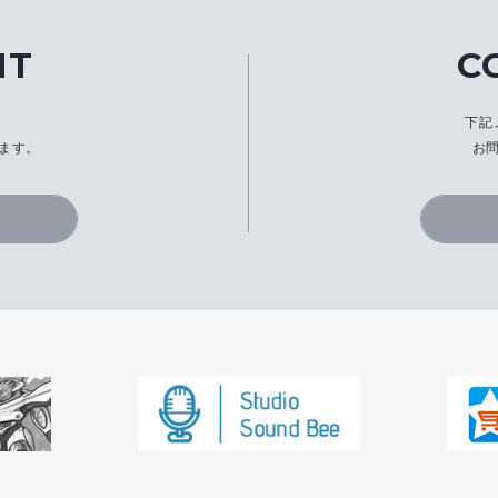
IT
C
、
下記
ます。
お