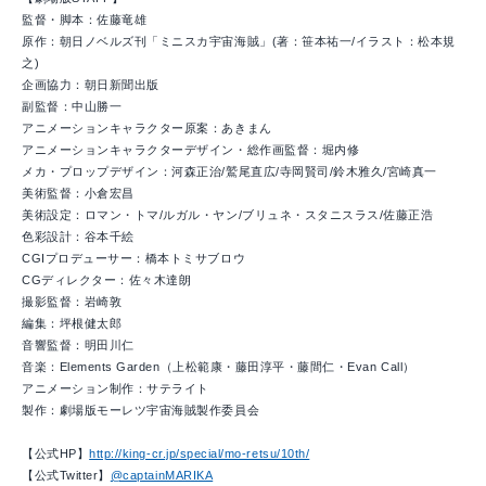
監督・脚本：佐藤竜雄
原作：朝日ノベルズ刊「ミニスカ宇宙海賊」(著：笹本祐一/イラスト：松本規
之)
企画協力：朝日新聞出版
副監督：中山勝一
アニメーションキャラクター原案：あきまん
アニメーションキャラクターデザイン・総作画監督：堀内修
メカ・プロップデザイン：河森正治/鷲尾直広/寺岡賢司/鈴木雅久/宮崎真一
美術監督：小倉宏昌
美術設定：ロマン・トマ/ルガル・ヤン/ブリュネ・スタニスラス/佐藤正浩
色彩設計：谷本千絵
CGIプロデューサー：橋本トミサブロウ
CGディレクター：佐々木達朗
撮影監督：岩崎敦
編集：坪根健太郎
音響監督：明田川仁
音楽：Elements Garden（上松範康・藤田淳平・藤間仁・Evan Call）
アニメーション制作：サテライト
製作：劇場版モーレツ宇宙海賊製作委員会
【公式HP】
http://king-cr.jp/special/mo-retsu/10th/
【公式Twitter】
@captainMARIKA