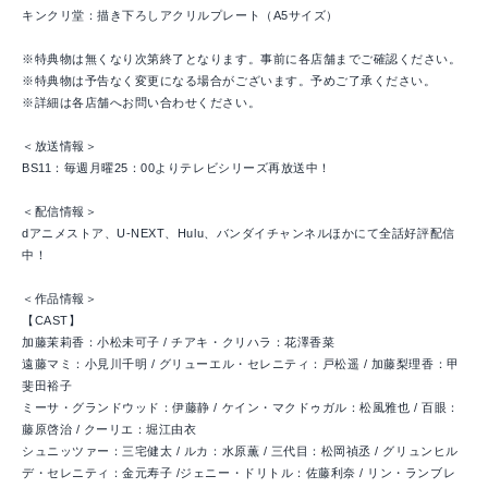
キンクリ堂：描き下ろしアクリルプレート（A5サイズ）
※特典物は無くなり次第終了となります。事前に各店舗までご確認ください。
※特典物は予告なく変更になる場合がございます。予めご了承ください。
※詳細は各店舗へお問い合わせください。
＜放送情報＞
BS11：毎週月曜25：00よりテレビシリーズ再放送中！
＜配信情報＞
dアニメストア、U-NEXT、Hulu、バンダイチャンネルほかにて全話好評配信
中！
＜作品情報＞
【CAST】
加藤茉莉香：小松未可子 / チアキ・クリハラ：花澤香菜
遠藤マミ：小見川千明 / グリューエル・セレニティ：戸松遥 / 加藤梨理香：甲
斐田裕子
ミーサ・グランドウッド：伊藤静 / ケイン・マクドゥガル：松風雅也 / 百眼：
藤原啓治 / クーリエ：堀江由衣
シュニッツァー：三宅健太 / ルカ：水原薫 / 三代目：松岡禎丞 / グリュンヒル
デ・セレニティ：金元寿子 /ジェニー・ドリトル：佐藤利奈 / リン・ランブレ