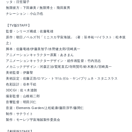
ッタ：日笠陽子
無限彼方：下田麻美 / 無限博士：飛田展男
ナレーション：小山力也
【TV版STAFF】
監督・シリーズ構成：佐藤竜雄
原作：朝日ノベルズ刊「ミニスカ宇宙海賊」（著：笹本祐一/イラスト：松本規
之）
脚本：佐藤竜雄/伊藤美智子/水野健太郎/宮崎真一
アニメーションキャラクター原案：あきまん
アニメーションキャラクターデザイン・総作画監督：竹内浩志
メカニックデザイン：河森正治/鷲尾直広/寺岡賢司/鈴木雅久/宮崎真一
美術監督：伊藤聖
美術設定：佐藤正浩/ロマン・トマ/ルガル・ヤン/ブリュネ・スタニスラス
色彩設計：谷本千絵
3DCGI：佐々木達朗
撮影監督：山根裕二郎
音響監督：明田川仁
音楽：Elements Garden/上松範康/藤田淳平/藤間仁
制作：サテライト
製作：モーレツ宇宙海賊製作委員会
【劇場版STAFF】