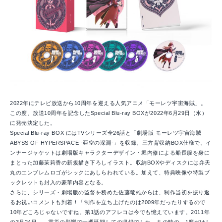
2022年にテレビ放送から10周年を迎える人気アニメ「モーレツ宇宙海賊」。
この度、放送10周年を記念したSpecial Blu-ray BOXが2022年6月29日（水）
に発売決定した。
Special Blu-ray BOX にはTVシリーズ全26話と「劇場版 モーレツ宇宙海賊
ABYSS OF HYPERSPACE -亜空の深淵-」を収録。三方背収納BOX仕様で、イ
ンナージャケットは劇場版キャラクターデザイン・堀内修による船長服を身に
まとった加藤茉莉香の新規描き下ろしイラスト。収納BOXやディスクには弁天
丸のエンブレムロゴがシックにあしらわれている。加えて、特典映像や特製ブ
ックレットも封入の豪華内容となる。
さらに、シリーズ・劇場版の監督を務めた佐藤竜雄からは、制作当初を振り返
るお祝いコメントも到着！「制作を立ち上げたのは2009年だったりするので
10年どころじゃないですね。第1話のアフレコは今でも憶えています。2011年