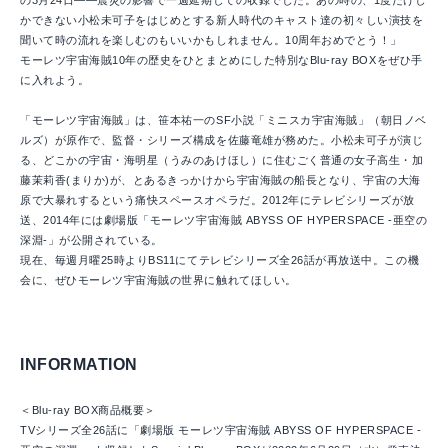
の3月24日――震災の影響で一週延期しての収録でした。あの時の、1度だけし
かできない小松未可子をはじめとする新人時代のキャスト達の初々しい演技を
聞いて時の流れを楽しむのもいいかもしれません。10周年おめでとう！」
モーレツ宇宙海賊10年の歴史をひとまとめにした特別なBlu-ray BOXをぜひ手
に入れよう。
「モーレツ宇宙海賊」は、笹本祐一のSF小説「ミニスカ宇宙海賊」（朝日ノベ
ルズ）が原作で、監督・シリーズ構成を佐藤竜雄が務めた。小松未可子が演じ
る、どこかの宇宙・海明星（うみのあけほし）に住むごく普通の女子高生・加
藤茉莉香(まりか)が、とあるきっかけから宇宙海賊の船長となり、宇宙の大海
原で大暴れするという痛快スペースオペラだ。2012年にテレビシリーズが放
送、2014年には劇場版「モーレツ宇宙海賊 ABYSS OF HYPERSPACE -亜空の
深淵-」が公開されている。
現在、毎週月曜25時よりBS11にてテレビシリーズ全26話が再放送中。この機
会に、ぜひモーレツ宇宙海賊の世界に触れてほしい。
INFORMATION
＜Blu-ray BOX商品概要＞
TVシリーズ全26話に「劇場版 モーレツ宇宙海賊 ABYSS OF HYPERSPACE -