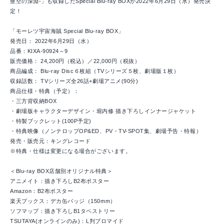
亜空の深淵-」も収録したSpecial Blu-ray BOXが2022年6月29日（水）発売決
定！
「モーレツ宇宙海賊 Special Blu-ray BOX」
発売日： 2022年6月29日（水）
品番：KIXA-90924～9
販売価格： 24,200円（税込）／22,000円（税抜）
商品編成： Blu-ray Disc６枚組（TVシリーズ５枚、劇場版１枚）
収録話数： TVシリーズ全26話+劇場アニメ(90分)
商品仕様・特典（予定）：
・三方背収納BOX
・劇場版キャラクターデザイン・堀内修 描き下ろしインナージャケット
・特製ブックレット(100P予定)
・特典映像（ノンテロップOP&ED、PV・TV-SPOT集、劇場予告・特報）
発売・販売元：キングレコード
※特典・仕様は変更になる場合がございます。
＜Blu-ray BOX店舗別オリジナル特典＞
アニメイト：描き下ろしB2布ポスター
Amazon：B2布ポスター
楽天ブックス：デカ缶バッジ（150mm）
ソフマップ：描き下ろしB1タペストリー
TSUTAYA(オンラインのみ)：L判ブロマイド