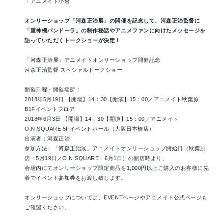
・アニメイト小倉
オンリーショップ「河森正治展」の開催を記念して、河森正治監督に
「重神機パンドーラ」の制作秘話やアニメファンに向けたメッセージを
語っていただくトークショーが決定！
「河森正治展」アニメイトオンリーショップ開催記念
河森正治監督 スペシャルトークショー
開催日程・開催場所：
2018年5月19日 【開場】14：30【開演】15：00／アニメイト秋葉原
B1Fイベントフロア
2018年6月3日 【開場】14：30【開演】15：00／アニメイト
O.N.SQUARE 5Fイベントホール（大阪日本橋店）
出演者：河森正治
参加方法：「河森正治展」アニメイトオンリーショップ開始日（秋葉原
店：5月19日／O.N.SQUARE：6月1日）の開店時より、
会場内にてオンリーショップ限定商品を1,000円以上ご購入のお客様に先
着でイベント参加券をお渡し致します。
オンリーショップについては、EVENTページやアニメイト公式ページも
ご確認ください。