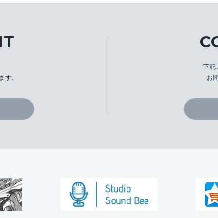
IT
C
、
下記
ます。
お