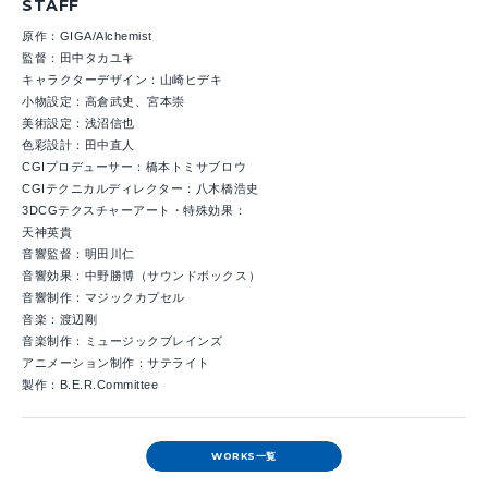
STAFF
原作：GIGA/Alchemist
監督：田中タカユキ
キャラクターデザイン：山崎ヒデキ
小物設定：高倉武史、宮本崇
美術設定：浅沼信也
色彩設計：田中直人
CGIプロデューサー：橋本トミサブロウ
CGIテクニカルディレクター：八木橋浩史
3DCGテクスチャーアート・特殊効果：
天神英貴
音響監督：明田川仁
音響効果：中野勝博（サウンドボックス）
音響制作：マジックカプセル
音楽：渡辺剛
音楽制作：ミュージックブレインズ
アニメーション制作：サテライト
製作：B.E.R.Committee
WORKS一覧