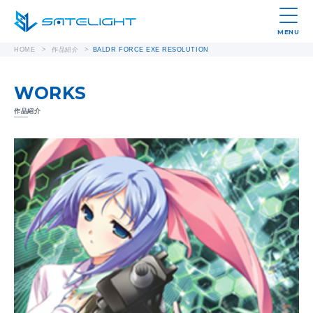
MENU
HOME
>
作品紹介
>
BALDR FORCE EXE RESOLUTION
WORKS
作品紹介