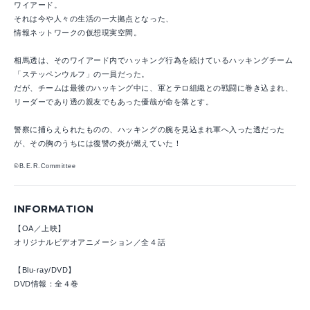
ワイアード。
それは今や人々の生活の一大拠点となった、
情報ネットワークの仮想現実空間。
相馬透は、そのワイアード内でハッキング行為を続けているハッキングチーム
「ステッペンウルフ」の一員だった。
だが、チームは最後のハッキング中に、軍とテロ組織との戦闘に巻き込まれ、
リーダーであり透の親友でもあった優哉が命を落とす。
警察に捕らえられたものの、ハッキングの腕を見込まれ軍へ入った透だった
が、その胸のうちには復讐の炎が燃えていた！
©B.E.R.Committee
INFORMATION
【OA／上映】
オリジナルビデオアニメーション／全４話
【Blu-ray/DVD】
DVD情報：全４巻