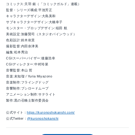
コミックス:天羽 銀（「コミックガルド」連載）
監督・シリーズ構成:平池芳正
キャラクターデザイン:大島美和
サブキャラクターデザイン:大橋幸子
モンスター・プロップデザイン:稲田 航
美術設定:加藤賢司（スタジオパインウッド）
色彩設計:鈴木依里
撮影監督:内田奈津美
編集:松本秀治
CGIスーパーバイザー:後藤浩幸
CGIディレクター:中村玲菜
音響監督:本山 哲
音楽:未知瑠 / Yuria Miyazono
音楽制作:フライングドッグ
音響制作:ブシロードムーブ
アニメーション制作:サテライト
製作:黒の召喚士製作委員会
公式サイト：
https://kuronoshokanshi.com/
公式Twitter：
@kuronoshokanshi