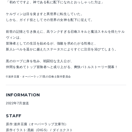
「初めてですよ、神である私に配下になれとおっしゃった方は」
ケルヴィンは目を覚ますと異世界に転生していた。
しかも、ガイド役としてその世界の女神を配下に従えて。
前世の記憶と引き換えに、高ランクすぎる召喚スキルと魔法スキルを得たケル
ヴィンは、
冒険者としての生活を始めるが、強敵を求めたがる性格と、
新人レベルを遥かに越えたステータスによりすぐに注目を浴びてしまう。
黒のローブに身を包み、戦闘狂な主人公が、
仲間を集めてトップ冒険者へと成り上がる、爽快バトルストーリー開幕！
©迷井豆腐・オーバーラップ/黒の召喚士製作委員会
INFORMATION
2022年7月放送
STAFF
原作:迷井豆腐（オーバーラップ文庫刊）
原作イラスト:黒銀（DIGS） / ダイエクスト