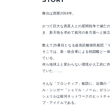
舞台は西暦2059年。
かつて巨大な異星人との星間戦争で滅亡
き、新天地を求めて銀河の各方面へと旅
数えて25番目となる超長距離移民船団「
そこでは、新・統合軍による戦闘艦と一体
ている。
何ら地球上と変わらない環境が人工的に
ていた……。
そんな「フロンティア」船団に、近隣の
ル・シンガー「シェリル・ノーム」がコ
シェリルは銀河ネットワークのヒットチ
プ・アイドルである。