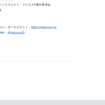
ビックウエスト・マクロスF製作委員会、
送
ロス」ポータルサイト：
https://macross.jp/
tter：
@macrossD