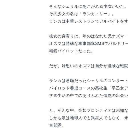
そんなシェリルにあこがれる少女がいた
その少女の名は「ランカ・リー」。
ランカは中華レストランでアルバイトを
彼女の身寄りは、年のはなれた兄オズマ
オズマは特殊な軍事部隊SMSでバルキリ
精鋭パイロットだった。
だが、妹思いのオズマは自分が危険な戦
ランカは念願だったシェリルのコンサー
パイロット養成コースの高校生「早乙女
学園生活の中でのありふれた偶然の出会
と、そんな中、突如フロンティアは未知
しかも敵は地球人でも異星人でもなく、
合部隊。