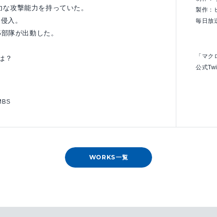
力な攻撃能力を持っていた。
製作：
に侵入。
毎日放
25部隊が出動した。
「マク
は？
公式Twi
MBS
WORKS一覧