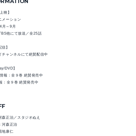
ORMATION
／上映】
ニメーション
年4月～9月
TBS他にて放送／全25話
配信】
イチャンネルにて絶賛配信中
ray/DVD】
ray情報：全９巻 絶賛発売中
情報：全９巻 絶賛発売中
FF
河森正治／スタジオぬえ
：河森正治
菊地康仁