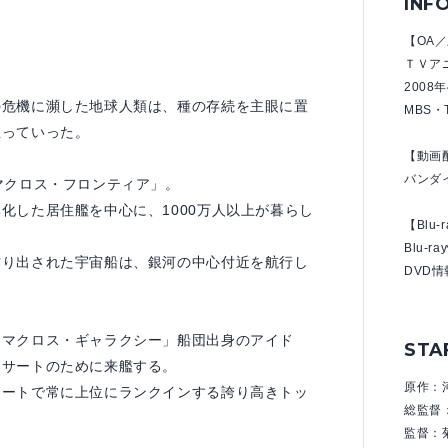
INF
【OA
ＴＶア
2008
の危機に瀕した地球人類は、種の存続を主眼に置
MBS・
立っていった。
【動画
バンダ
マクロス・フロンティア」。
化した居住艦を中心に、1000万人以上が暮らし
【Blu-
Blu-
作り出された宇宙船は、銀河の中心付近を航行し
DVD
「マクロス・ギャラクシー」船団出身のアイド
STA
ンサートのために来艦する。
原作：
ャートで常に上位にランクインする誇り高きトッ
総監督
監督：