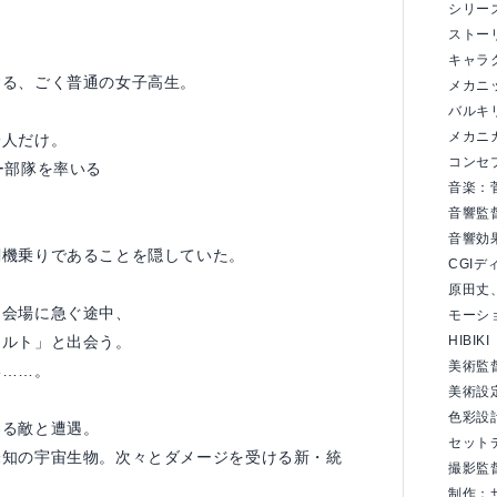
シリー
。
ストー
キャラ
する、ごく普通の女子高生。
メカニ
バルキ
メカニ
一人だけ。
コンセ
ー部隊を率いる
音楽：
音響監
音響効
闘機乗りであることを隠していた。
CGI
原田丈
ト会場に急ぐ途中、
モーシ
アルト」と出会う。
HIBIKI
美術監
い……。
美術設
色彩設
なる敵と遭遇。
セットデ
未知の宇宙生物。次々とダメージを受ける新・統
撮影監
制作：