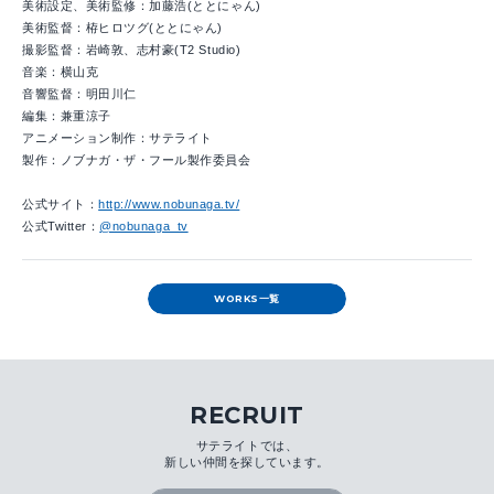
美術設定、美術監修：加藤浩(ととにゃん)
美術監督：栫ヒロツグ(ととにゃん)
撮影監督：岩崎敦、志村豪(T2 Studio)
音楽：横山克
音響監督：明田川仁
編集：兼重涼子
アニメーション制作：サテライト
製作：ノブナガ・ザ・フール製作委員会
公式サイト：
http://www.nobunaga.tv/
公式Twitter：
@nobunaga_tv
WORKS一覧
RECRUIT
サテライトでは、
新しい仲間を探しています。