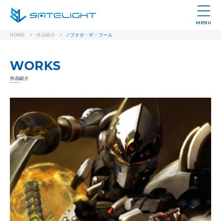
MENU
HOME
>
作品紹介
>
ノブナガ・ザ・フール
WORKS
作品紹介