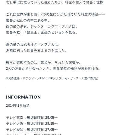
志し半ばに散っていった強者たちが、時空を超えて出会う世界
これは世界が東と西、2つの星に分かたれていた時空の物語――
世界が戦乱の渦中にある中、
西の星の少女、ジャンヌ・カグヤ・ダルクは、
世界を救う「救星王」誕生のビジョンを見る。
東の星の若武者オダ・ノブナガは、
矛盾に満ちた世界を変える力を欲した。
彼らが選択するのは、救済か、それとも破壊か。
2人の運命が巡り会ったとき、世界変革の物語が幕を開ける。
©河森正治・サテライト／ALC／GP／ノブナガ・ザ・フール製作委員会
INFORMATION
2014年1月放送
テレビ東京：毎週日曜日 25:05〜
テレビ大阪：毎週月曜日 25:15〜
テレビ愛知：毎週月曜日 27:05〜