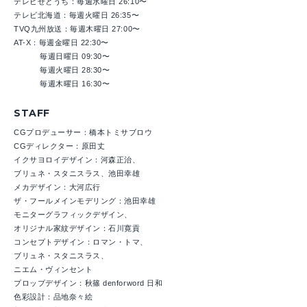
テレビせとうち：毎週水曜日 26:10〜
テレビ北海道：毎週火曜日 26:35〜
TVQ九州放送：毎週木曜日 27:00〜
AT-X：毎週金曜日 22:30〜
毎週日曜日 09:30〜
毎週火曜日 28:30〜
毎週木曜日 16:30〜
STAFF
CGプロデューサー：橋本トミサブロウ
CGディレクター：原田丈
イクサヨロイデザイン：河森正治、
ブリュネ・スタニスラス、池田幸雄
メカデザイン：大河広行
ザ・フールメインモデリング：池田幸雄
モニターグラフィックデザイン、
オリジナル家紋デザイン：石川寛貢
コンセプトデザイン：ロマン・トマ、
ブリュネ・スタニスラス、
ニエム・ヴィンセント
プロップデザイン：秋篠 denforword 日和
色彩設計：品地奈々絵