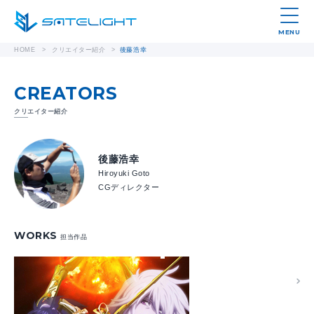
MENU
HOME
>
クリエイター紹介
>
後藤浩幸
CREATORS
クリエイター紹介
後藤浩幸
Hiroyuki Goto
CGディレクター
WORKS
担当作品