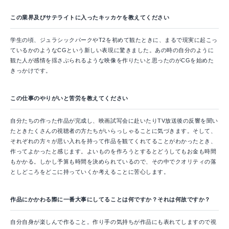
この業界及びサテライトに入ったキッカケを教えてください
学生の頃、ジュラシックパークやT2を初めて観たときに、まるで現実に起こっ
ているかのようなCGという新しい表現に驚きました。あの時の自分のように
観た人が感情を揺さぶられるような映像を作りたいと思ったのがCGを始めた
きっかけです。
この仕事のやりがいと苦労を教えてください
自分たちの作った作品が完成し、映画試写会に赴いたりTV放送後の反響を聞い
たときたくさんの視聴者の方たちがいらっしゃることに気づきます。そして、
それぞれの方々が思い入れを持って作品を観てくれてることがわかったとき、
作ってよかったと感じます。よいものを作ろうとするとどうしてもお金も時間
もかかる。しかし予算も時間を決められているので、その中でクオリティの落
としどころをどこに持っていくか考えることに苦心します。
作品にかかわる際に一番大事にしてることは何ですか？それは何故ですか？
自分自身が楽しんで作ること。作り手の気持ちが作品にも表れてしますので視